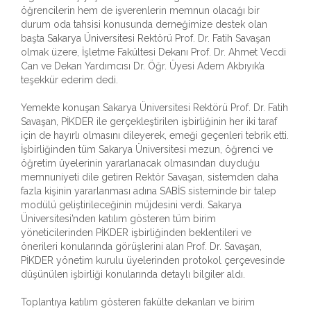
öğrencilerin hem de işverenlerin memnun olacağı bir
durum oda tahsisi konusunda derneğimize destek olan
başta Sakarya Üniversitesi Rektörü Prof. Dr. Fatih Savaşan
olmak üzere, İşletme Fakültesi Dekanı Prof. Dr. Ahmet Vecdi
Can ve Dekan Yardımcısı Dr. Öğr. Üyesi Adem Akbıyık’a
teşekkür ederim dedi.
Yemekte konuşan Sakarya Üniversitesi Rektörü Prof. Dr. Fatih
Savaşan, PİKDER ile gerçekleştirilen işbirliğinin her iki taraf
için de hayırlı olmasını dileyerek, emeği geçenleri tebrik etti.
İşbirliğinden tüm Sakarya Üniversitesi mezun, öğrenci ve
öğretim üyelerinin yararlanacak olmasından duyduğu
memnuniyeti dile getiren Rektör Savaşan, sistemden daha
fazla kişinin yararlanması adına SABİS sisteminde bir talep
modülü geliştirileceğinin müjdesini verdi. Sakarya
Üniversitesi’nden katılım gösteren tüm birim
yöneticilerinden PİKDER işbirliğinden beklentileri ve
önerileri konularında görüşlerini alan Prof. Dr. Savaşan,
PİKDER yönetim kurulu üyelerinden protokol çerçevesinde
düşünülen işbirliği konularında detaylı bilgiler aldı.
Toplantıya katılım gösteren fakülte dekanları ve birim