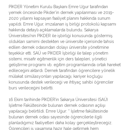
PİKDER Yönetim Kurulu Başkanı Emre Uğur tarafından
yemek öncesinde Pikder’in dernek yapılanması ve 2019-
2020 yıllarını kapsayan faaliyet planını hakkında sunum
yapıldı. Emre Uğur, imzalanan iş birliği protokolü kapsamı
hakkında detaylı açıklamalarda bulundu. Sakarya
Üniversitesi’nin PİKDER ile işbirliği konusunda göstermiş
oldukları samimi destekten ve üniversite içerisinde tahsis
edilen dernek odasından dolayı üniversite yönetimine
teşekkür etti. SAÜ ve PİKDER İşbirliği ile talep yönetim
sistemi, misafir eğitmenlik için ders talepleri, yönetici
geliştirme programı vb. eğitim programlarında ortak hareket
edileceğini aktardı. Dernek tarafından öğrencilere yönelik
mülakat simülasyonları yapılacağı, kariyer koçluğu
konusunda destek verileceği ve ihtiyaç sahibi öğrenciler
burs verileceğini belirtti.
16 Ekim tarihinde PİKDER’in Sakarya Üniversitesi (SAÜ)
İşletme Fakültesinde bulunan dernek odasının açılışı
yapılacağı belirtildi. Emre Uğur: “ İşletme fakültesinde
bulunan dernek odası sayesinde öğrencilerle ilgili
planladığımız faaliyetleri daha kolay gerçekleştireceğiz.
Öğrencileri iş yaşamına hazır hale getirmek hem