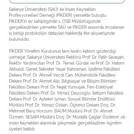
Sakarya Üniversitesi (SAÜ) ile İnsan Kaynakları
Profesyonelleri Derneği (PİKDER) yemekte buluştu.
PİKDER’in ev sahipliğinde 1. OSB Müdürlüğünde
gerçekleştirilen yemekte SAÜ ve PİKDER arasında imzalanan
iş birliği protokolün detayları hakkında fikir alışverişinde
bulunuldu.
PİKDER Yönetim Kurulunun tam kadro katılım gösterdiği
yemeğe; Sakarya Üniversitesi Rektörü Prof. Dr. Fatih Savaşan,
Rektör Yardımcıları Prof. Dr. Temel Gürdal ve Prof. Dr. Hatem
Akbulut, Genel Sekreter Yaşar Kahraman, İşletme Fakültesi
Dekanı Prof. Dr. Ahmet Vecdi Can, Mühendislik Fakültesi
Dekanı Prof. Dr. Ahmet Alp, Bilgisayar ve Bilişim Bilimleri
Fakültesi Dekanı Prof. Dr. Nejat Yumuşak, Fen-Edebiyat
Fakültesi Dekanı Prof. Dr. Yılmaz Daşcıoğlu, İletişim Fakültesi
Dekanı Prof. Dr. Aytekin İşman, Sosyal Bilimler Enstitüsü
Müdürü Prof. Dr. Yılmaz Özkan, Öğrenci Dekanı Doç. Dr.
Mehmet Barış Horzum, BAUM Müdürü Prof. Dr. Ahmet
Özmen, SESAM Müdürü Doç. Dr. Mustafa Çağlar Özdemir ve
insan kaynakları alanında çalışmalar gerçekleştiren öğretim
üyeleri katıldı.